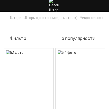
Штори
Шторы однотонные (на метраж)
Микровельвет
Микровельвет
Фильтр
По популярности