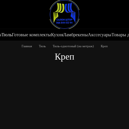
ы
Тюль
Готовые комплекты
Кухня
Ламбрекены
Акссесуары
Товары 
Главная
Тюль
Тюль-однотоный (на метраж)
Креп
Креп