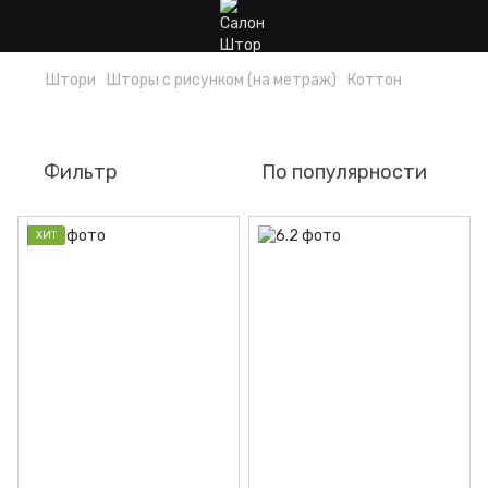
Штори
Шторы с рисунком (на метраж)
Коттон
Коттон
Фильтр
По популярности
ХИТ