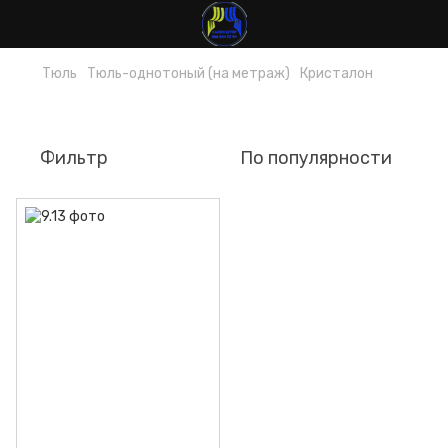
Тюль
Тюль-однотоный (на метраж)
Кристалон
Кристалон
Фильтр
По популярности