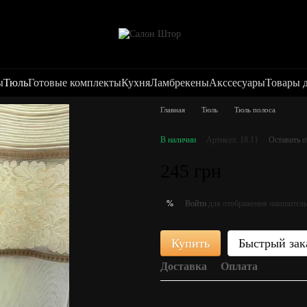
ы
Тюль
Готовые комплекты
Кухня
Ламбрекены
Акссесуары
Товары 
Главная
Тюль
Тюль полоса
В наличии
Артикул: 18.11
Оставить 
245 грн
Войти
для отображения накопитель
%
Купить
Быстрый зак
Доставка
Оплата