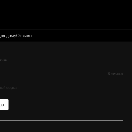
для дому
Отзывы
отзыв
В желания
ной скидки
аз