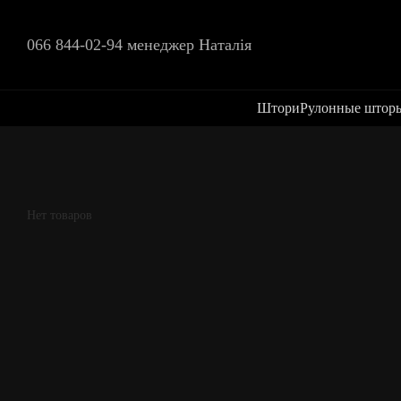
Перейти к основному контенту
066 844-02-94 менеджер Наталія
Штори
Рулонные штор
Нет товаров