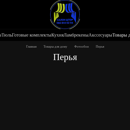
ы
Тюль
Готовые комплекты
Кухня
Ламбрекены
Акссесуары
Товары 
Главная
Товары для дому
Фотообои
Перья
Перья