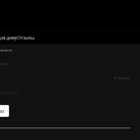
для дому
Отзывы
окрывала
отзыв
В желания
ной скидки
аз