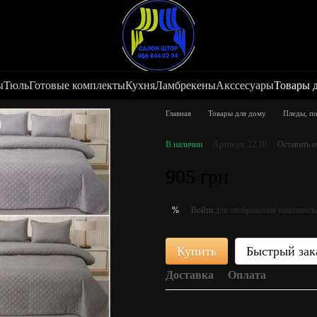
ы
Тюль
Готовые комплекты
Кухня
Ламбрекены
Акссесуары
Товары 
Главная
Товары для дому
Пледы, п
В наличии
Артикул: 22.10
Оставить 
905 грн
Войти
для отображения накопитель
%
Купить
Быстрый зак
Доставка
Оплата