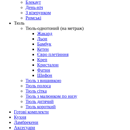
Блекаут
День-ніч
З візерунком
Римські
Тюль
Тюль-однотоний (на метраж)
Жакард
Льон
Бамбук
Кетен
Євро плетінння
Креп
Кристалон
Фатин
Шифон
Тюль з вишивкою
Тюль полоса
Тюль сітка
Тюль з малюнком по низу
Тюль дитячий
Тюль короткий
Готові комплекти
Кухня
Ламбрекени
Аксесуари