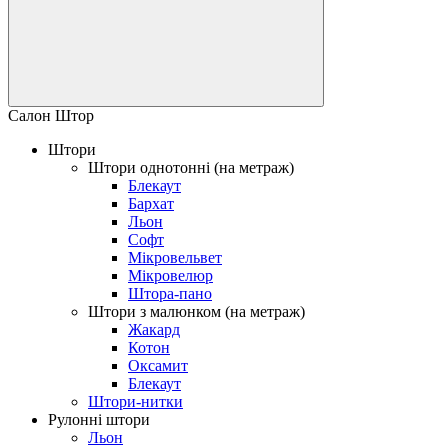
Салон Штор
Штори
Штори однотонні (на метраж)
Блекаут
Бархат
Льон
Софт
Мікровельвет
Мікровелюр
Штора-пано
Штори з малюнком (на метраж)
Жакард
Котон
Оксамит
Блекаут
Штори-нитки
Рулонні штори
Льон