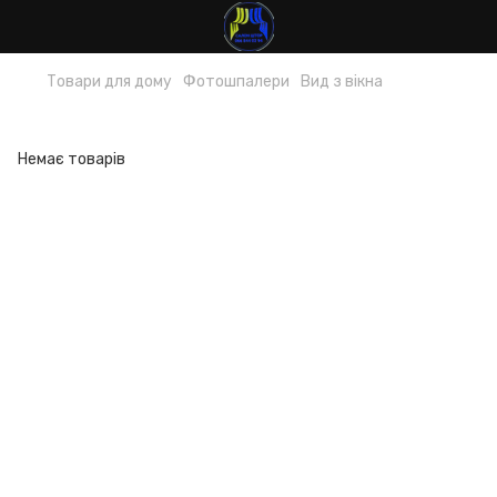
Товари для дому
Фотошпалери
Вид з вікна
Вид з вікна
Немає товарів