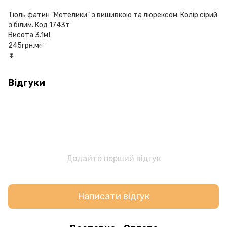
Тюль фатин "Метелики" з вишивкою та люрексом. Колір сірий
з білим. Код 1743т
Висота 3.1м❗️
245грн.м✅
🌷
Відгуки
Додайте перший відгук
Написати відгук