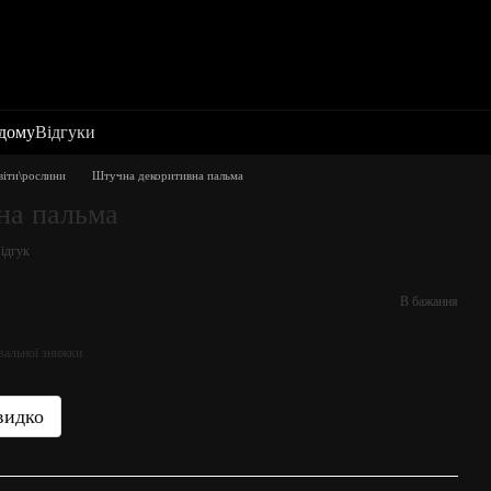
 дому
Відгуки
віти\рослини
Штучна декоритивна пальма
на пальма
ідгук
В бажання
вальної знижки
видко