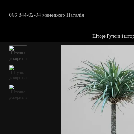
Перейти до основного контенту
066 844-02-94 менеджер Наталія
Штори
Рулонні што