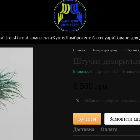
ри
Тюль
Готові комплекти
Кухня
Ламбрекени
Аксесуари
Товари для
Головна
Товари для дому
Штучні к
Штучна декоритив
В наявності
Артикул: 31.2
Написати в
6 500 грн
Увійти
для відображення накопичу
%
Купити
Замовити ш
Доставка
Оплата