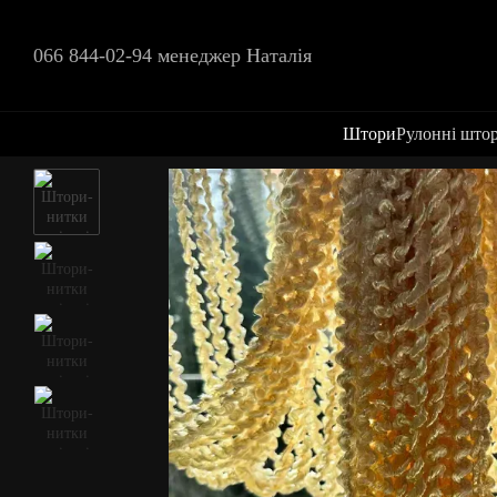
Перейти до основного контенту
066 844-02-94 менеджер Наталія
Штори
Рулонні што