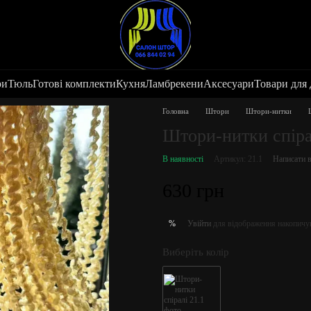
ри
Тюль
Готові комплекти
Кухня
Ламбрекени
Аксесуари
Товари для
Головна
Штори
Штори-нитки
Штори-нитки спіра
В наявності
Артикул: 21.1
Написати в
630 грн
Увійти
для відображення накопичу
%
Виберіть колір