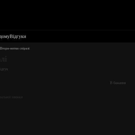
 дому
Відгуки
Штори-нитки спіралі
лі
ідгук
В бажання
вальної знижки