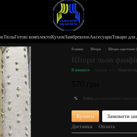
ри
Тюль
Готові комплекти
Кухня
Ламбрекени
Аксесуари
Товари для
Головна
Штори
Штори однотонні (
Штори льон фанфі
В наявності
Артикул: 4.5
Написати ві
570 грн
Увійти
для відображення накопичу
%
Купити
Замовити ш
Доставка
Оплата