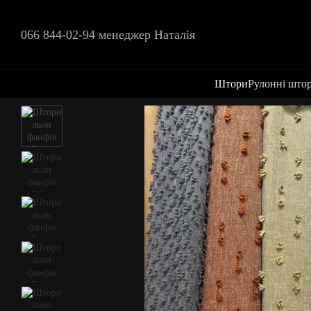
Перейти до основного контенту
066 844-02-94 менеджер Наталія
Штори
Рулонні што