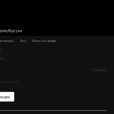
 дому
Відгуки
на метраж)
Льон
Штори льон фанфік
к
дгук
В бажання
вальної знижки
видко