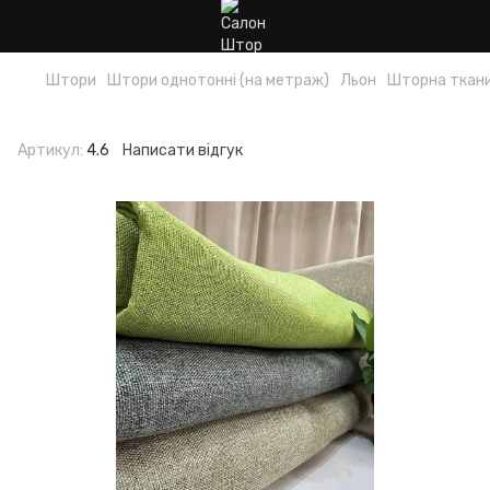
Штори
Штори однотонні (на метраж)
Льон
Шторна ткани
Шторна тканина льон
Артикул:
4.6
Написати відгук