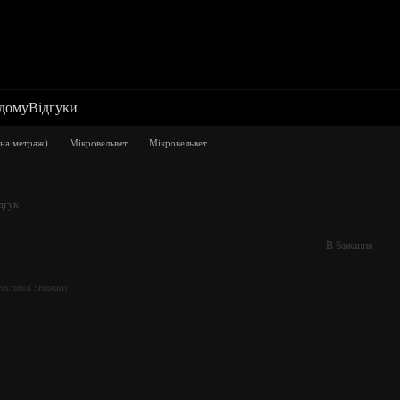
 дому
Відгуки
на метраж)
Мікровельвет
Мікровельвет
дгук
В бажання
вальної знижки