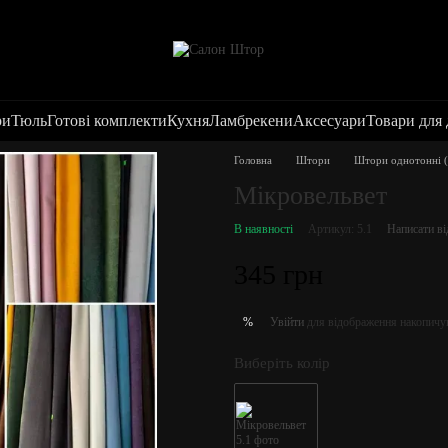
ри
Тюль
Готові комплекти
Кухня
Ламбрекени
Аксесуари
Товари для
Головна
Штори
Штори однотонні (
Мікровельвет
В наявності
Артикул: 5.1
Написати ві
345 грн
Увійти
для відображення накопичу
%
Виберіть колір