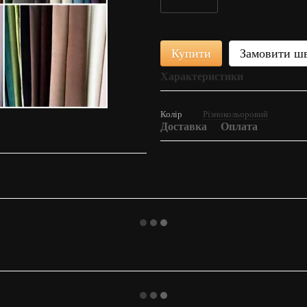
Купити
Замовити ш
Характеристики
Колір
Різнокольоровий
Доставка
Оплата