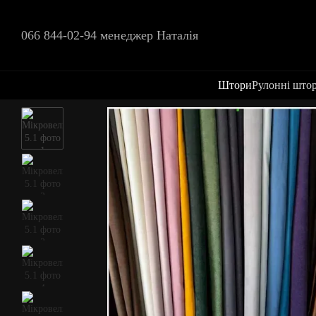
Перейти до основного контенту
066 844-02-94 менеджер Наталія
Штори
Рулонні што