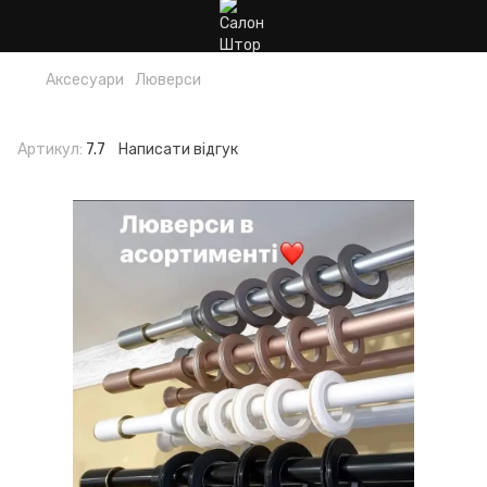
Аксесуари
Люверси
Люверси
Артикул:
7.7
Написати відгук