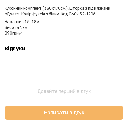
Кухонний комплект (330х170см.), шторки з підв'язками
«Дует». Колір фуксія з білим. Код 060к 52-1206
На карниз 1.5-1.8м
Висота 1.7м
890грн✅
Відгуки
Додайте перший відгук
Написати відгук